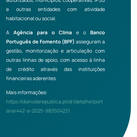
autorizados, municípios, cooperativas, IPSS
e outras entidades com atividade
habitacional ou social.
A
Agência para o Clima
e o
Banco
Português de Fomento (BPF)
asseguram a
gestão, monitorização e articulação com
outras linhas de apoio, com acesso à linha
de crédito através das instituições
financeiras aderentes.
Mais informações:
https://diariodarepublica.pt/dr/detalhe/port
aria/442-a-2025-983504221