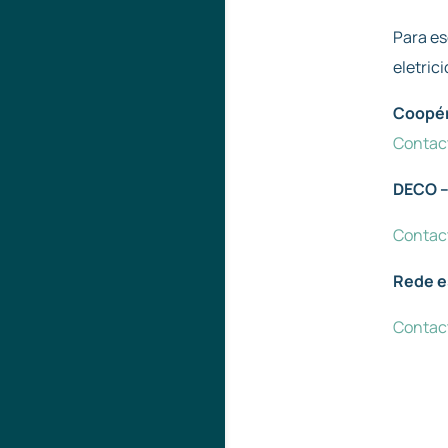
Para es
eletric
Coopér
Contac
DECO –
Contac
Rede e
Contac