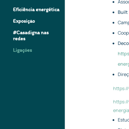
Asso
Eficiência energética
Built
Exposição
Camp
#Casadigna nas
Coop
redes
Deco 
Ligações
http
ener
Direç
https:/
https:/
energi
Estud