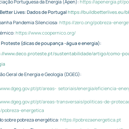
ciação Portuguesa da Energia (Apen):
https://apenergia.pt/p
 Better Lives: Dados de Portugal
https://buildbetterlives.eu/
anha Pandemia Silenciosa:
https://zero.ong/pobreza-energe
érnico:
https://www.coopernico.org/
Proteste (dicas de poupança -água e energia):
s://www.deco.proteste.pt/sustentabilidade/artigo/como-
gia
ão Geral de Energia e Geologia (DGEG):
/www.dgeg.gov.pt/pt/areas-
setoriais/energia/eficiencia-ener
/www.dgeg.gov.pt/pt/areas-
transversais/politicas-de-protec
a/pobreza-energetica
o sobre pobreza energética:
https://pobrezaenergetica.pt