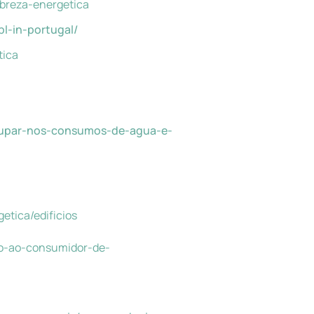
obreza-energetica
bbl-in-portugal/
tica
poupar-nos-consumos-de-agua-e-
getica/edificios
ao-ao-consumidor-de-