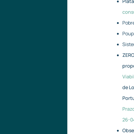
Plat
cons
Pobr
Poup
Siste
ZERO:
prop
Viab
de L
Port
Praz
26-0
Obse