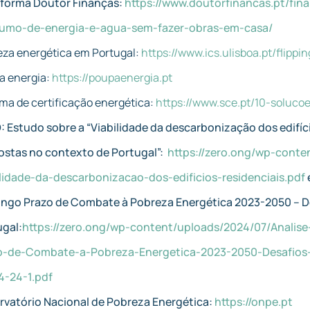
aforma Doutor Finanças:
https://www.doutorfinancas.pt/fin
umo-de-energia-e-agua-sem-fazer-obras-em-casa/
eza energética em Portugal:
https://www.ics.ulisboa.pt/flippi
a energia:
https://poupaenergia.pt
ma de certificação energética:
https://www.sce.pt/10-soluco
 Estudo sobre a “Viabilidade da descarbonização dos edifíci
ostas no contexto de Portugal”:
https://zero.ong/wp-conte
ilidade-da-descarbonizacao-dos-edificios-residenciais.pdf
ongo Prazo de Combate à Pobreza Energética 2023-2050 – 
ugal:
https://zero.ong/wp-content/uploads/2024/07/Analise
o-de-Combate-a-Pobreza-Energetica-2023-2050-Desafios
4-24-1.pdf
rvatório Nacional de Pobreza Energética:
https://onpe.pt